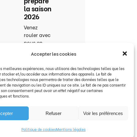
prépare
la saison
2026
Venez
rouler avec
nous en
2026
Accepter les cookies
cliquez
pour la
les meilleures expériences, nous utilisons des technologies telles que les
video !
 stocker et/ou accéder aux informations des appareils. Le fait de
 ces technologies nous permettra de traiter des données telles que le
Pour...
 de navigation ou les ID uniques sur ce site. Le fait de ne pas consentir
r son consentement peut avoir un effet négatif sur certaines
Divers
ques et fonctions.
Lire la suite
cepter
Refuser
Voir les préférences
Politique de cookies
Mentions légales