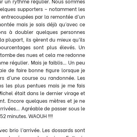
r sur un rythme régulier. Nous sommes
Quelques supporters – notamment les
is entrecoupées par la remontée d’un
ontée mais je sais déjà qu’avec ce
uons à doubler quelques personnes
a plupart, ils gèrent du mieux qu’ils
pourcentages sont plus élevés. Un
 tombe des nues et cela me redonne
me régulier. Mais je faiblis… Un peu
aie de faire bonne figure lorsque je
ors d’une course ou randonnée. Les
ons les plus pentues mais je me fais
ichel était dans le dernier virage et
nt. Encore quelques mètres et je ne
arrivées… Agréable de passer sous le
 52 minutes. WAOUH !!!!
c brio l’arrivée. Les dossards sont