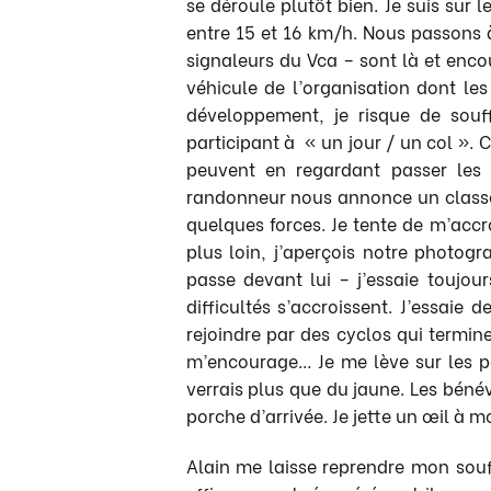
se déroule plutôt bien. Je suis sur 
entre 15 et 16 km/h. Nous passons 
signaleurs du Vca – sont là et enco
véhicule de l’organisation dont l
développement, je risque de souf
participant à « un jour / un col ». 
peuvent en regardant passer les 
randonneur nous annonce un classe
quelques forces. Je tente de m’accr
plus loin, j’aperçois notre photogr
passe devant lui – j’essaie toujo
difficultés s’accroissent. J’essaie
rejoindre par des cyclos qui termine
m’encourage… Je me lève sur les pé
verrais plus que du jaune. Les béné
porche d’arrivée. Je jette un œil à 
Alain me laisse reprendre mon souf