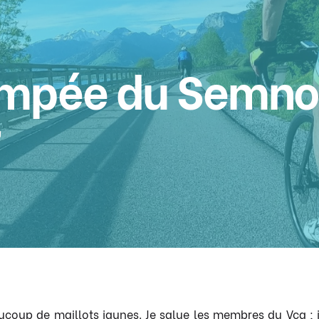
impée du Semno
eaucoup de maillots jaunes. Je salue les membres du Vca ; 