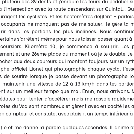
le plateau des 39 dents et j’enroule les tours du pédalie
à l’intersection avec la route descendant sur Quintal… 
uragent les cyclistes. Et les hectomètres défilent – parfo
es occupants ne manquent pas de me saluer. Je gère la m
frir dans les portions les plus inclinées. Nous contin
Certains s’arrêtent même pour nous laisser passer quant à l
coursiers. Kilomètre 10, je commence à souffrir. Les 
ment et une 26ème place au moment où je le double. Je
ocher aux deux coureurs qui montent toujours sur un ryth
aphe officiel Lionel qui photographie chaque cyclo. J’ess
urs de sourire lorsque je passe devant un photographe l
 de maintenir une vitesse de 12 à 13 km/h dans les porti
nt sur un meilleur tempo que moi. Enfin, nous arrivons. M
dales pour tenter d’accélérer mais me rassoie rapideme
voles du Vca sont nombreux et gèrent avec efficacité les 
mon compteur et constate, avec plaisir, un temps inférieur à
fle et me donne la parole quelques secondes. Il anime ave