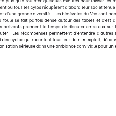
te plus qu’à rouloter quelques minutes pour laisser les m
ment où tous les cylos récupèrent d’abord leur sac et tenu
ment d’une grande diversité… Les bénévoles du Vca sont nom
a foule se fait parfois dense autour des tables et c’est a
s arrivants prennent le temps de discuter entre eux sur le
cuter ! Les récompenses permettent d’entendre d’autres
i des cyclos qui racontent tous leur dernier exploit, déco
nisation sérieuse dans une ambiance conviviale pour un ef