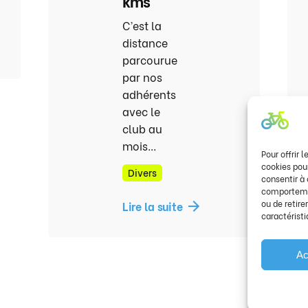
kms
C’est la
distance
parcourue
par nos
adhérents
avec le
club au
mois...
Pour offrir 
cookies pour
Divers
consentir à
comportement
ou de retire
Lire la suite
caractéristi
Ac