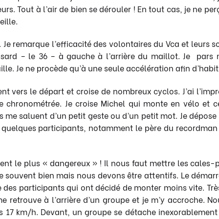
s. Tout à l’air de bien se dérouler ! En tout cas, je ne pe
ille.
Je remarque l’efficacité des volontaires du Vca et leurs so
ssard – le 36 – à gauche à l’arrière du maillot. Je pars
ille. Je ne procède qu’à une seule accélération afin d’habi
nt vers le départ et croise de nombreux cyclos. J’ai l’im
e chronométrée. Je croise Michel qui monte en vélo et ce
us me saluent d’un petit geste ou d’un petit mot. Je dépo
vec quelques participants, notamment le père du recordman
ment le plus « dangereux » ! Il nous faut mettre les cales
sse souvent bien mais nous devons être attentifs. Le démarr
e des participants qui ont décidé de monter moins vite. Tr
me retrouve à l’arrière d’un groupe et je m’y accroche. 
s 17 km/h. Devant, un groupe se détache inexorablement 